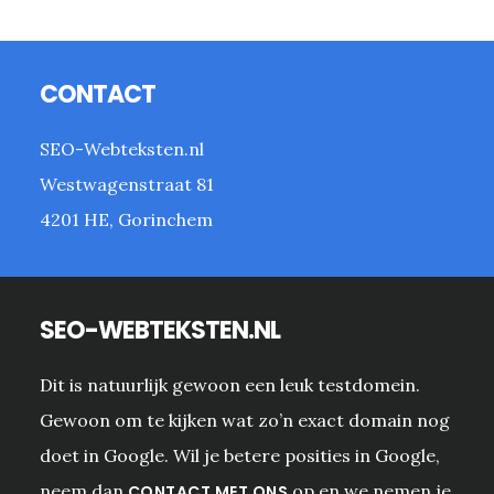
Footer
CONTACT
SEO-Webteksten.nl
Westwagenstraat 81
4201 HE, Gorinchem
SEO-WEBTEKSTEN.NL
Dit is natuurlijk gewoon een leuk testdomein.
Gewoon om te kijken wat zo’n exact domain nog
doet in Google. Wil je betere posities in Google,
neem dan
op en we nemen je
CONTACT MET ONS