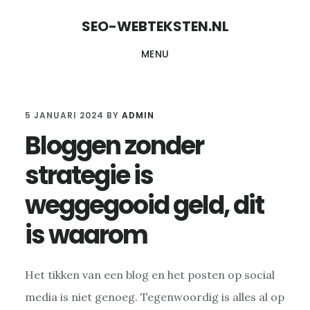
Door
Spring
Spring
SEO-WEBTEKSTEN.NL
naar
naar
naar
MENU
de
de
de
hoofd
eerste
voettekst
inhoud
sidebar
admin
5 JANUARI 2024
BY
ADMIN
Bloggen zonder
strategie is
weggegooid geld, dit
is waarom
Het tikken van een blog en het posten op social
media is niet genoeg. Tegenwoordig is alles al op