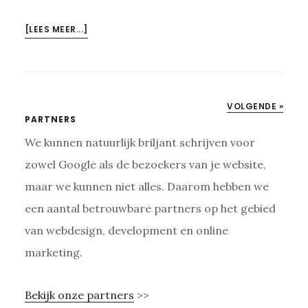
OVERWELK
[LEES MEER...]
TYPE
CONTENT
GEBRUIK
JE
VOLGENDE »
IN
Primaire
PARTNERS
DE
We kunnen natuurlijk briljant schrijven voor
Sidebar
CUSTOMER
JOURNEY?
zowel Google als de bezoekers van je website,
maar we kunnen niet alles. Daarom hebben we
een aantal betrouwbare partners op het gebied
van webdesign, development en online
marketing.
Bekijk onze partners
>>