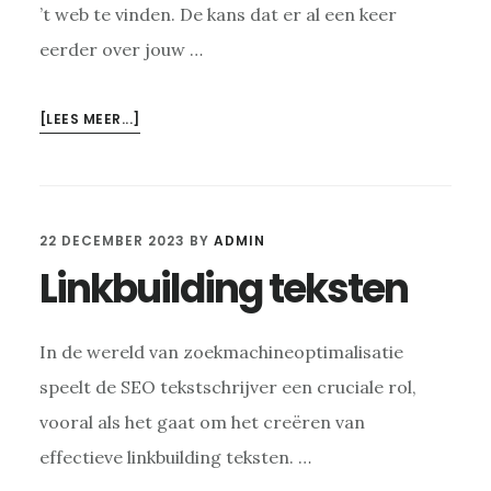
’t web te vinden. De kans dat er al een keer
eerder over jouw …
OVERBLOGGEN
[LEES MEER...]
ZONDER
STRATEGIE
IS
WEGGEGOOID
22 DECEMBER 2023
BY
ADMIN
GELD,
Linkbuilding teksten
DIT
IS
WAAROM
In de wereld van zoekmachineoptimalisatie
speelt de SEO tekstschrijver een cruciale rol,
vooral als het gaat om het creëren van
effectieve linkbuilding teksten. …