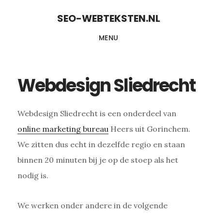
Door
Spring
Spring
SEO-WEBTEKSTEN.NL
naar
naar
naar
MENU
de
de
de
hoofd
eerste
voettekst
inhoud
sidebar
Webdesign Sliedrecht
Webdesign Sliedrecht is een onderdeel van
online marketing bureau
Heers uit Gorinchem.
We zitten dus echt in dezelfde regio en staan
binnen 20 minuten bij je op de stoep als het
nodig is.
We werken onder andere in de volgende