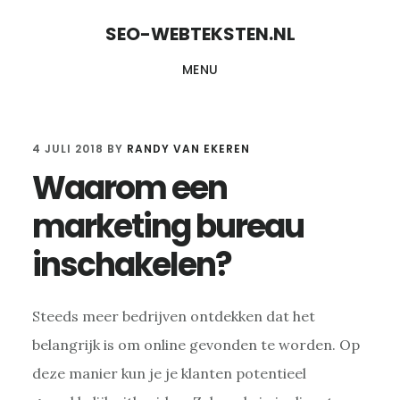
Door
Spring
Spring
SEO-WEBTEKSTEN.NL
naar
naar
naar
MENU
de
de
de
hoofd
eerste
voettekst
inhoud
sidebar
4 JULI 2018
BY
RANDY VAN EKEREN
Waarom een
marketing bureau
inschakelen?
Steeds meer bedrijven ontdekken dat het
belangrijk is om online gevonden te worden. Op
deze manier kun je je klanten potentieel