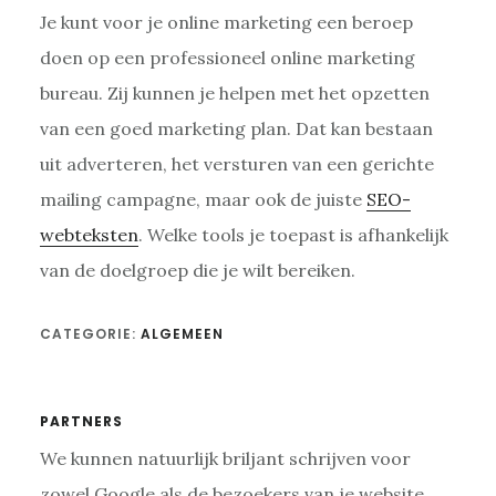
Je kunt voor je online marketing een beroep
doen op een professioneel online marketing
bureau. Zij kunnen je helpen met het opzetten
van een goed marketing plan. Dat kan bestaan
uit adverteren, het versturen van een gerichte
mailing campagne, maar ook de juiste
SEO-
webteksten
. Welke tools je toepast is afhankelijk
van de doelgroep die je wilt bereiken.
CATEGORIE:
ALGEMEEN
Primaire
PARTNERS
We kunnen natuurlijk briljant schrijven voor
Sidebar
zowel Google als de bezoekers van je website,