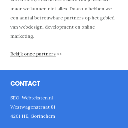
maar we kunnen niet alles. Daarom hebben we
een aantal betrouwbare partners op het gebied
van webdesign, development en online
marketing.
Bekijk onze partners
>>
Footer
CONTACT
SEO-Webteksten.nl
Westwagenstraat 81
4201 HE, Gorinchem